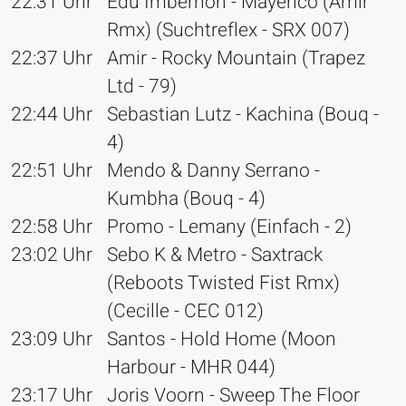
22:31 Uhr
Edu Imbernon - Mayenco (Amir
Rmx) (Suchtreflex - SRX 007)
22:37 Uhr
Amir - Rocky Mountain (Trapez
Ltd - 79)
22:44 Uhr
Sebastian Lutz - Kachina (Bouq -
4)
22:51 Uhr
Mendo & Danny Serrano -
Kumbha (Bouq - 4)
22:58 Uhr
Promo - Lemany (Einfach - 2)
23:02 Uhr
Sebo K & Metro - Saxtrack
(Reboots Twisted Fist Rmx)
(Cecille - CEC 012)
23:09 Uhr
Santos - Hold Home (Moon
Harbour - MHR 044)
23:17 Uhr
Joris Voorn - Sweep The Floor