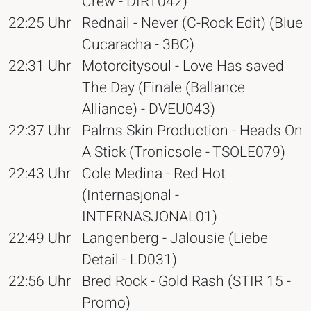
Crew - DIRT042)
22:25 Uhr
Rednail - Never (C-Rock Edit) (Blue
Cucaracha - 3BC)
22:31 Uhr
Motorcitysoul - Love Has saved
The Day (Finale (Ballance
Alliance) - DVEU043)
22:37 Uhr
Palms Skin Production - Heads On
A Stick (Tronicsole - TSOLE079)
22:43 Uhr
Cole Medina - Red Hot
(Internasjonal -
INTERNASJONAL01)
22:49 Uhr
Langenberg - Jalousie (Liebe
Detail - LD031)
22:56 Uhr
Bred Rock - Gold Rash (STIR 15 -
Promo)