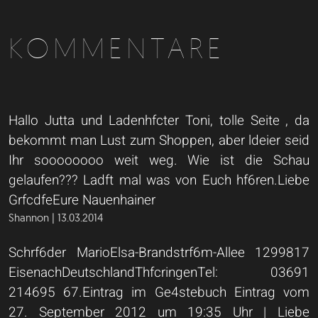
KOMMENTARE
Hallo Jutta und Ladenhfcter Toni, tolle Seite , da
bekommt man Lust zum Shoppen, aber ldeier seid
Ihr soooooooo weit weg. Wie ist die Schau
gelaufen??? Ladft mal was von Euch hf6ren.Liebe
GrfcdfeEure Nauenhainer
Shannon | 13.03.2014
Schrf6der MarioElsa-Brandstrf6m-Allee 1299817
EisenachDeutschlandThfcringenTel: 03691
214695 67.Eintrag im Ge4stebuch Eintrag vom
27. September 2012 um 19:35 Uhr | Liebe