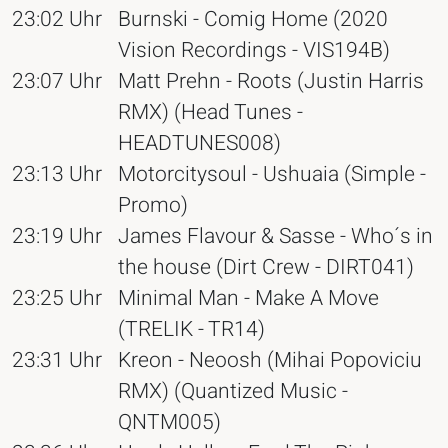
23:02 Uhr
Burnski - Comig Home (2020
Vision Recordings - VIS194B)
23:07 Uhr
Matt Prehn - Roots (Justin Harris
RMX) (Head Tunes -
HEADTUNES008)
23:13 Uhr
Motorcitysoul - Ushuaia (Simple -
Promo)
23:19 Uhr
James Flavour & Sasse - Who´s in
the house (Dirt Crew - DIRT041)
23:25 Uhr
Minimal Man - Make A Move
(TRELIK - TR14)
23:31 Uhr
Kreon - Neoosh (Mihai Popoviciu
RMX) (Quantized Music -
QNTM005)