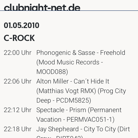
clubnight-net.de
01.05.2010
C-ROCK
22:00 Uhr
Phonogenic & Sasse - Freehold
(Mood Music Records -
MOOD088)
22:06 Uhr
Alton Miller - Can´t Hide It
(Matthias Vogt RMX) (Prog City
Deep - PCDM5825)
22:12 Uhr
Spectacle - Prism (Permanent
Vacation - PERMVAC051-1)
22:18 Uhr
Jay Shepheard - City To City (Dirt