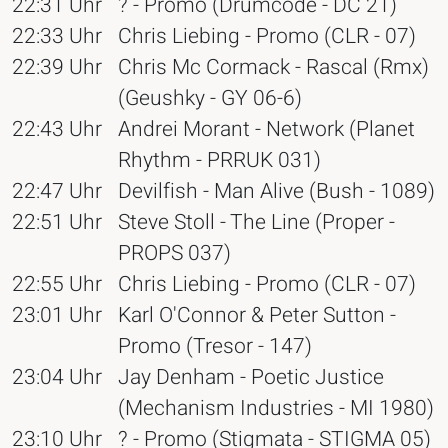
22:31 Uhr
? - Promo (Drumcode - DC 21)
22:33 Uhr
Chris Liebing - Promo (CLR - 07)
22:39 Uhr
Chris Mc Cormack - Rascal (Rmx)
(Geushky - GY 06-6)
22:43 Uhr
Andrei Morant - Network (Planet
Rhythm - PRRUK 031)
22:47 Uhr
Devilfish - Man Alive (Bush - 1089)
22:51 Uhr
Steve Stoll - The Line (Proper -
PROPS 037)
22:55 Uhr
Chris Liebing - Promo (CLR - 07)
23:01 Uhr
Karl O'Connor & Peter Sutton -
Promo (Tresor - 147)
23:04 Uhr
Jay Denham - Poetic Justice
(Mechanism Industries - MI 1980)
23:10 Uhr
? - Promo (Stigmata - STIGMA 05)