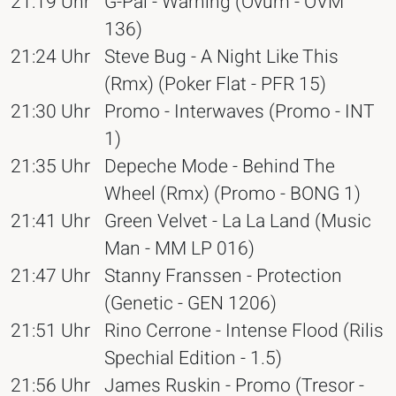
21:19 Uhr
G-Pal - Warning (Ovum - OVM
136)
21:24 Uhr
Steve Bug - A Night Like This
(Rmx) (Poker Flat - PFR 15)
21:30 Uhr
Promo - Interwaves (Promo - INT
1)
21:35 Uhr
Depeche Mode - Behind The
Wheel (Rmx) (Promo - BONG 1)
21:41 Uhr
Green Velvet - La La Land (Music
Man - MM LP 016)
21:47 Uhr
Stanny Franssen - Protection
(Genetic - GEN 1206)
21:51 Uhr
Rino Cerrone - Intense Flood (Rilis
Spechial Edition - 1.5)
21:56 Uhr
James Ruskin - Promo (Tresor -