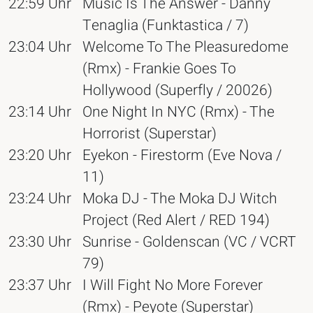
22:59 Uhr
Music Is The Answer - Danny
Tenaglia (Funktastica / 7)
23:04 Uhr
Welcome To The Pleasuredome
(Rmx) - Frankie Goes To
Hollywood (Superfly / 20026)
23:14 Uhr
One Night In NYC (Rmx) - The
Horrorist (Superstar)
23:20 Uhr
Eyekon - Firestorm (Eve Nova /
11)
23:24 Uhr
Moka DJ - The Moka DJ Witch
Project (Red Alert / RED 194)
23:30 Uhr
Sunrise - Goldenscan (VC / VCRT
79)
23:37 Uhr
I Will Fight No More Forever
(Rmx) - Peyote (Superstar)