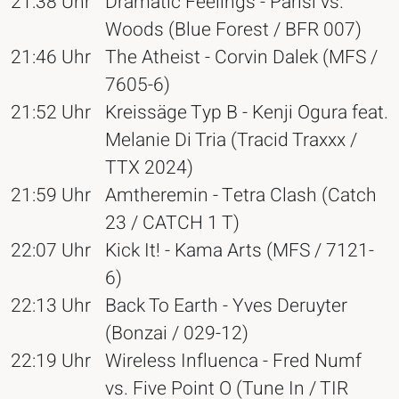
21:38 Uhr
Dramatic Feelings - Parisi vs.
Woods (Blue Forest / BFR 007)
21:46 Uhr
The Atheist - Corvin Dalek (MFS /
7605-6)
21:52 Uhr
Kreissäge Typ B - Kenji Ogura feat.
Melanie Di Tria (Tracid Traxxx /
TTX 2024)
21:59 Uhr
Amtheremin - Tetra Clash (Catch
23 / CATCH 1 T)
22:07 Uhr
Kick It! - Kama Arts (MFS / 7121-
6)
22:13 Uhr
Back To Earth - Yves Deruyter
(Bonzai / 029-12)
22:19 Uhr
Wireless Influenca - Fred Numf
vs. Five Point O (Tune In / TIR