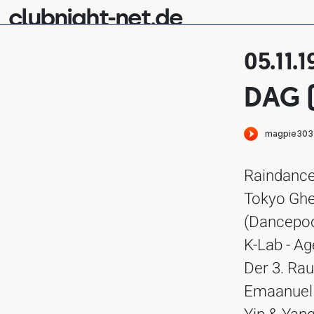
clubnight-net.de
05.11.
DAG 
Raindance
Tokyo Ghe
(Dancepo
K-Lab - A
Der 3. Ra
Emaanuel 