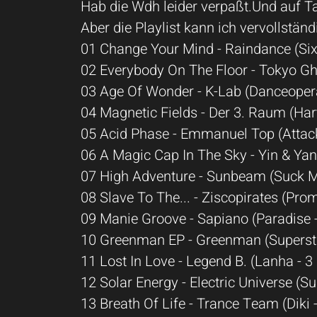
Hab die Wdh leider verpaßt.Und auf Tap
Aber die Playlist kann ich vervollstän
01 Change Your Mind - Raindance (Si
02 Everybody On The Floor - Tokyo 
03 Age Of Wonder - K-Lab (Danceoper
04 Magnetic Fields - Der 3. Raum (Ha
05 Acid Phase - Emmanuel Top (Attac
06 A Magic Cap In The Sky - Yin & Ya
07 High Adventure - Sunbeam (Suck 
08 Slave To The... - Ziscopirates (Pro
09 Manie Groove - Sapiano (Paradise 
10 Greenman EP - Greenman (Supersti
11 Lost In Love - Legend B. (Lanha - 
12 Solar Energy - Electric Universe (S
13 Breath Of Life - Trance Team (Diki 