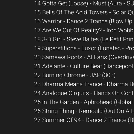
14 Gotta Get (Loose) - Must (Aura - S
15 Bells Of The Acid Towers - Solar Q
16 Warrior - Dance 2 Trance (Blow Up
17 Are We Out Of Reality? - Iron Wob
18 3-D Girl - Steve Baltes (Le Petit Pr
19 Superstitions - Luxor (Lunatec - P
20 Samawa Roots - Al Faris (Overdriv
21 Adelante - Culture Beat (Dancepool
22 Burning Chrome - JAP (303)
23 Dharma Means Trance - Dharma 
24 Analogue Cirquits - Hands On Contr
25 In The Garden - Aphrohead (Global 
26 String Thing - Remould (Out On A 
27 Summer Of 94 - Dance 2 Trance (B