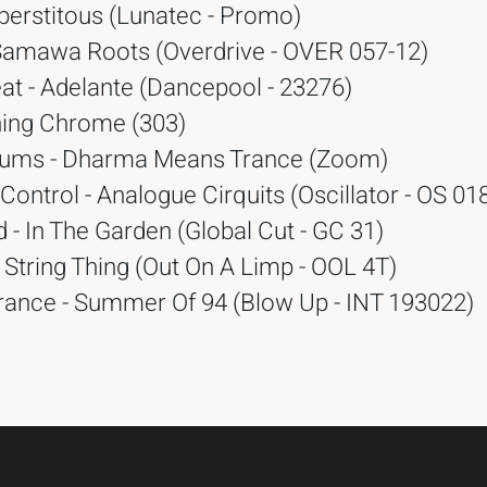
perstitous (Lunatec - Promo)
- Samawa Roots (Overdrive - OVER 057-12)
at - Adelante (Dancepool - 23276)
ning Chrome (303)
ums - Dharma Means Trance (Zoom)
ontrol - Analogue Cirquits (Oscillator - OS 01
- In The Garden (Global Cut - GC 31)
String Thing (Out On A Limp - OOL 4T)
rance - Summer Of 94 (Blow Up - INT 193022)