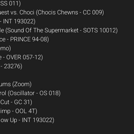
USS 011)
uest vs. Choci (Chocis Chewns - CC 009)
 - INT 193022)
ble (Sound Of The Supermarket - SOTS 10012)
ince - PRINCE 94-08)
romo)
e - OVER 057-12)
 - 23276)
Bums (Zoom)
ol (Oscillator - OS 018)
Cut - GC 31)
Limp - OOL 4T)
low Up - INT 193022)