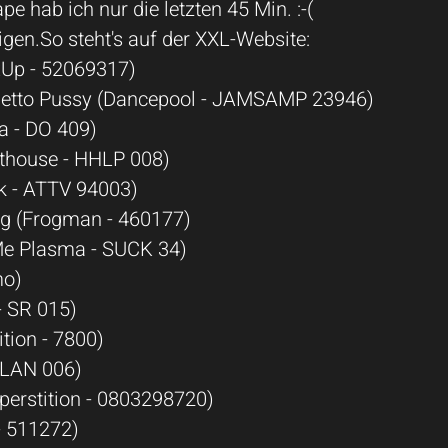
e hab ich nur die letzten 45 Min. :-(
digen.So steht's auf der XXL-Website:
xUp - 52069317)
Ghetto Pussy (Dancepool - JAMSAMP 23946)
a - DO 409)
rthouse - HHLP 008)
k - ATTV 94003)
ng (Frogman - 460177)
Me Plasma - SUCK 34)
mo)
- SR 015)
tion - 7800)
3 LAN 006)
uperstition - 0803298720)
- 511272)