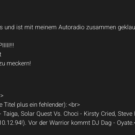
ts und ist mit meinem Autoradio zusammen geklau
III!!!
t
 zu meckern!
r>
ge Titel plus ein fehlender): <br>
iga, Solar Quest Vs. Choci - Kirsty Cried, Steve B
10.12.94!). Vor der Warrior kommt DJ Dag - Oyat