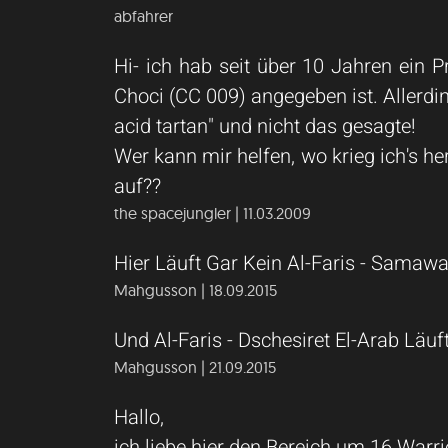
abfahrer
Hi- ich hab seit über 10 Jahren ein P
Choci (CC 009) angegeben ist. Allerding
acid tartan" und nicht das gesagte!
Wer kann mir helfen, wo krieg ich's he
auf??
the spacejungler | 11.03.2009
Hier Läuft Gar Kein Al-Faris - Samawa
Mahgusson | 18.09.2015
Und Al-Faris - Dschesiret El-Arab Läuft
Mahgusson | 21.09.2015
Hallo,
ich liebe hier den Bereich um 16 Warr