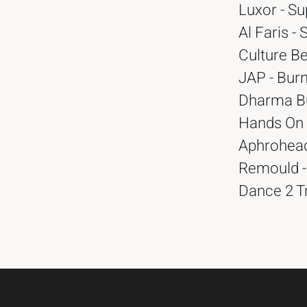
Luxor - Su
Al Faris 
Culture Be
JAP - Bur
Dharma B
Hands On C
Aphrohead 
Remould - 
Dance 2 T