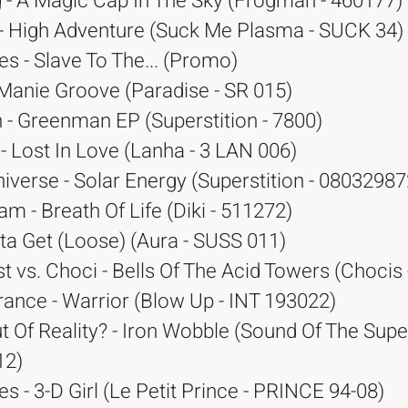
g - A Magic Cap In The Sky (Frogman - 460177)
 High Adventure (Suck Me Plasma - SUCK 34)
es - Slave To The... (Promo)
 Manie Groove (Paradise - SR 015)
- Greenman EP (Superstition - 7800)
- Lost In Love (Lanha - 3 LAN 006)
niverse - Solar Energy (Superstition - 0803298
m - Breath Of Life (Diki - 511272)
ta Get (Loose) (Aura - SUSS 011)
t vs. Choci - Bells Of The Acid Towers (Chocis
ance - Warrior (Blow Up - INT 193022)
 Of Reality? - Iron Wobble (Sound Of The Supe
12)
es - 3-D Girl (Le Petit Prince - PRINCE 94-08)