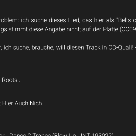
roblem: ich suche dieses Lied, das hier als "Bells 
s stimmt diese Angabe nicht; auf der Platte (CC09 - 
r, ich suche, brauche, will diesen Track in CD-Qua
 Roots...
 Hier Auch Nich...
ior - Dance 2 Trance (Blow Up - INT 193022)