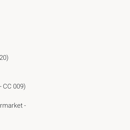
720)
 - CC 009)
rmarket -