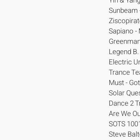
Yin & Yan
Sunbeam -
Ziscopirat
Sapiano -
Greenman 
Legend B. 
Electric U
Trance Tea
Must - Got
Solar Ques
Dance 2 Tr
Are We Out
SOTS 100
Steve Balt