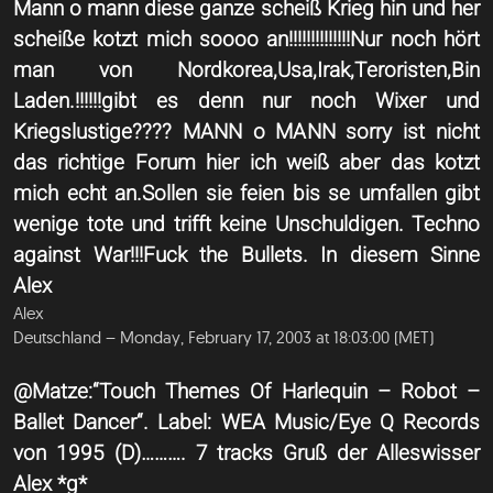
Mann o mann diese ganze scheiß Krieg hin und her
scheiße kotzt mich soooo an!!!!!!!!!!!!!!Nur noch hört
man von Nordkorea,Usa,Irak,Teroristen,Bin
Laden.!!!!!!gibt es denn nur noch Wixer und
Kriegslustige???? MANN o MANN sorry ist nicht
das richtige Forum hier ich weiß aber das kotzt
mich echt an.Sollen sie feien bis se umfallen gibt
wenige tote und trifft keine Unschuldigen. Techno
against War!!!Fuck the Bullets. In diesem Sinne
Alex
Alex
Deutschland – Monday, February 17, 2003 at 18:03:00 (MET)
@Matze:“Touch Themes Of Harlequin – Robot –
Ballet Dancer“. Label: WEA Music/Eye Q Records
von 1995 (D)………. 7 tracks Gruß der Alleswisser
Alex *g*