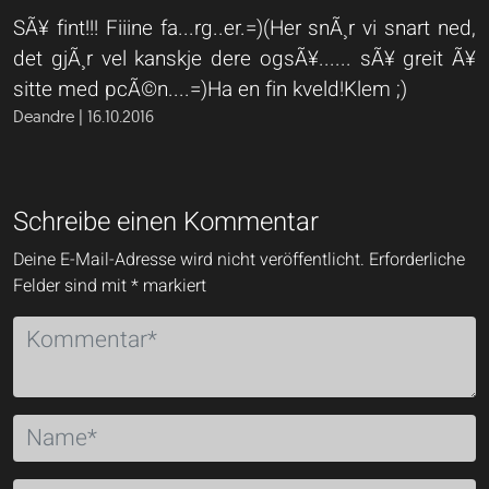
SÃ¥ fint!!! Fiiine fa...rg..er.=)(Her snÃ¸r vi snart ned,
det gjÃ¸r vel kanskje dere ogsÃ¥...... sÃ¥ greit Ã¥
sitte med pcÃ©n....=)Ha en fin kveld!Klem ;)
Deandre | 16.10.2016
Schreibe einen Kommentar
Deine E-Mail-Adresse wird nicht veröffentlicht.
Erforderliche
Felder sind mit
*
markiert