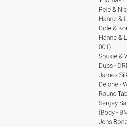
Thomas Li
Pele & Nic
Hanne & L
Dole & Ko
Hanne & L
001)
Soukie & 
Dubs - D
James Si
Delone - 
Round Tabl
Sergey Sa
(Body - 
Jens Bond