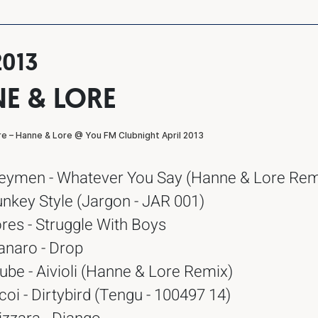
2013
E & LORE
eymen - Whatever You Say (Hanne & Lore Rem
nkey Style (Jargon - JAR 001)
res - Struggle With Boys
naro - Drop
be - Aivioli (Hanne & Lore Remix)
oi - Dirtybird (Tengu - 100497 14)