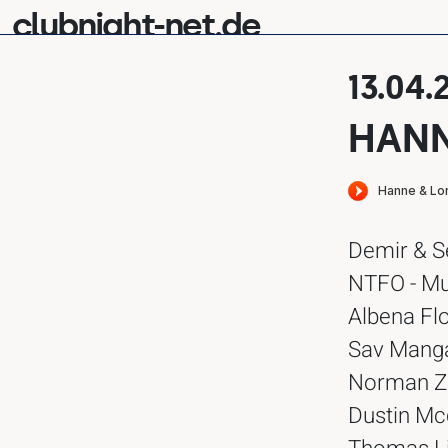
clubnight-net.de
13.04.
HANN
Demir & S
NTFO - Mu
Albena Flo
Sav Manga
Norman Zu
Dustin Mcc