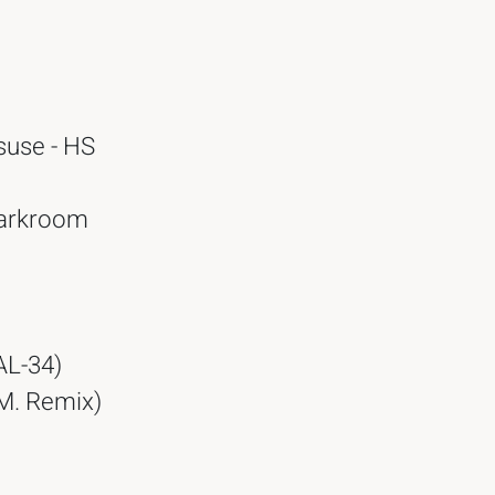
suse - HS
Darkroom
AL-34)
M. Remix)