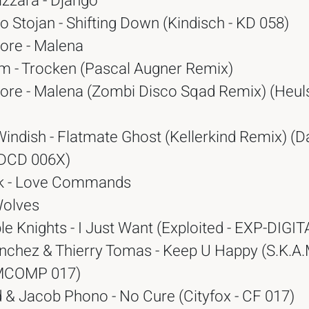
zzara - Django
o Stojan - Shifting Down (Kindisch - KD 058)
ore - Malena
m - Trocken (Pascal Augner Remix)
ore - Malena (Zombi Disco Sqad Remix) (Heul
Windish - Flatmate Ghost (Kellerkind Remix) (
RDCD 006X)
lk - Love Commands
Wolves
e Knights - I Just Want (Exploited - EXP-DIGIT
nchez & Thierry Tomas - Keep U Happy (S.K.A.
BMCOMP 017)
 & Jacob Phono - No Cure (Cityfox - CF 017)