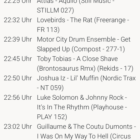
22:25 Uhr
Attias - Aquilo (Still Music -
STILLM 027)
22:32 Uhr
Lovebirds - The Rat (Freerange -
FR 113)
22:39 Uhr
Motor City Drum Ensemble - Get
Slapped Up (Compost - 277-1)
22:45 Uhr
Toby Tobias - A Close Shave
(Brontosaurus Rmx) (Rekids - 17)
22:50 Uhr
Joshua Iz - Lil' Muffin (Nordic Trax
- NT 059)
22:56 Uhr
Luke Solomon & Johnny Rock -
It's In The Rhythm (Playhouse -
PLAY 152)
23:02 Uhr
Guillaume & The Coutu Dumonts -
I Was On My Way To Hell (Circus