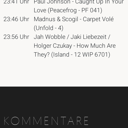
23:41 Uhr
Paul Johnson - Caught Up In Your
Love (Peacefrog - PF 041)
23:46 Uhr
Madnus & Scogil - Carpet Volé
(Unfold - 4)
23:56 Uhr
Jah Wobble / Jaki Liebezeit /
Holger Czukay - How Much Are
They? (Island - 12 WIP 6701)
KOMMENTARE