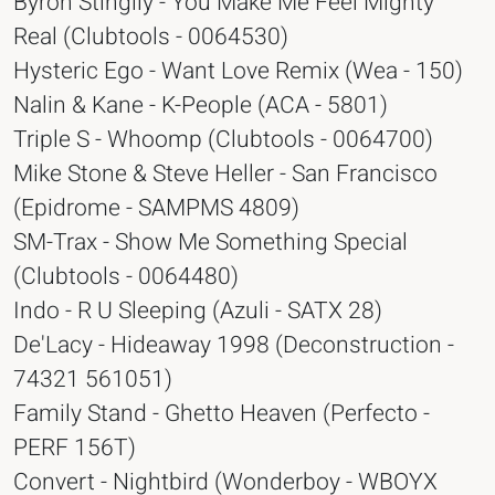
Byron Stingily - You Make Me Feel Mighty
Real (Clubtools - 0064530)
Hysteric Ego - Want Love Remix (Wea - 150)
Nalin & Kane - K-People (ACA - 5801)
Triple S - Whoomp (Clubtools - 0064700)
Mike Stone & Steve Heller - San Francisco
(Epidrome - SAMPMS 4809)
SM-Trax - Show Me Something Special
(Clubtools - 0064480)
Indo - R U Sleeping (Azuli - SATX 28)
De'Lacy - Hideaway 1998 (Deconstruction -
74321 561051)
Family Stand - Ghetto Heaven (Perfecto -
PERF 156T)
Convert - Nightbird (Wonderboy - WBOYX