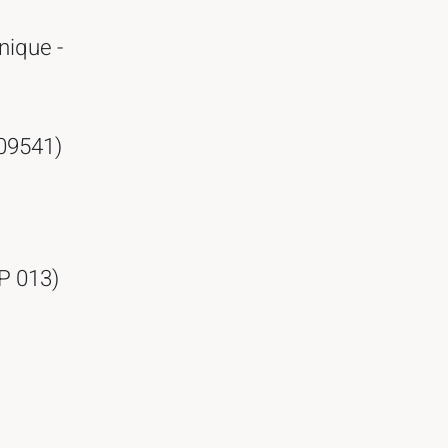
nique -
509541)
P 013)