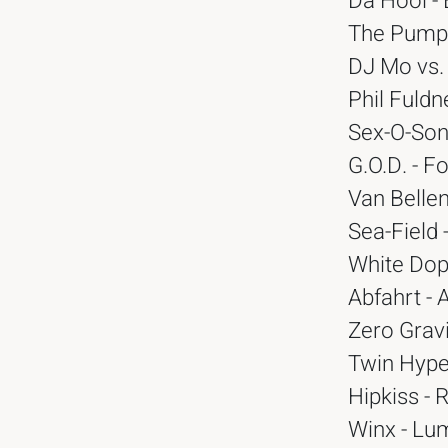
Da Hool -
The Pump 
DJ Mo vs. 
Phil Fuldn
Sex-O-Soni
G.O.D. - Fo
Van Bellen
Sea-Field 
White Dope
Abfahrt - 
Zero Gravi
Twin Hype
Hipkiss -
Winx - Lu