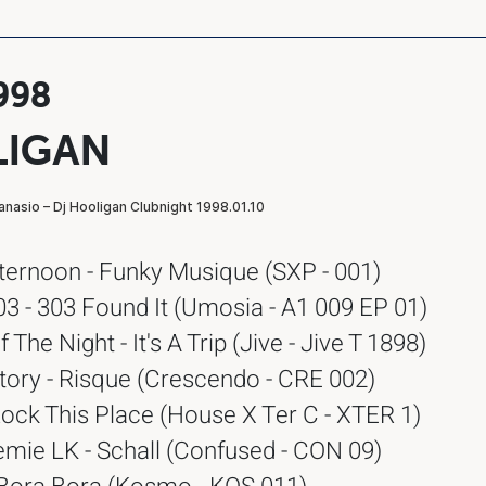
1998
LIGAN
ternoon - Funky Musique (SXP - 001)
3 - 303 Found It (Umosia - A1 009 EP 01)
 The Night - It's A Trip (Jive - Jive T 1898)
tory - Risque (Crescendo - CRE 002)
Rock This Place (House X Ter C - XTER 1)
emie LK - Schall (Confused - CON 09)