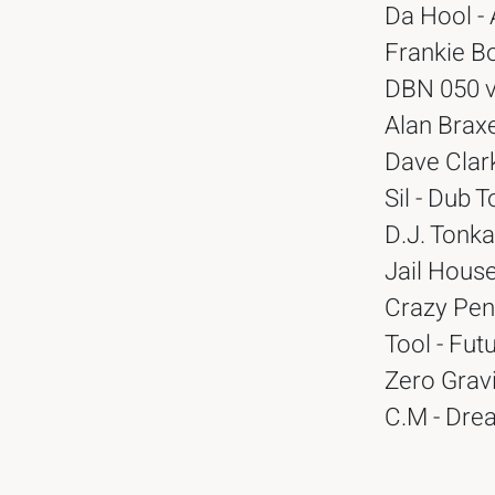
Da Hool - 
Frankie B
DBN 050 v
Alan Braxe
Dave Clar
Sil - Dub T
D.J. Tonka
Jail House
Crazy Pen
Tool - Fut
Zero Gravi
C.M - Dre