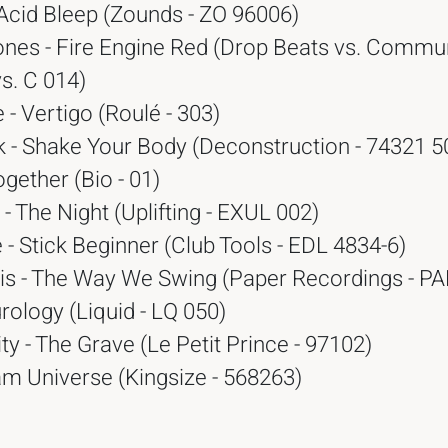
Acid Bleep (Zounds - ZO 96006)
ones - Fire Engine Red (Drop Beats vs. Commu
s. C 014)
 - Vertigo (Roulé - 303)
k - Shake Your Body (Deconstruction - 74321 
ogether (Bio - 01)
 - The Night (Uplifting - EXUL 002)
 - Stick Beginner (Club Tools - EDL 4834-6)
is - The Way We Swing (Paper Recordings - PA
urology (Liquid - LQ 050)
ty - The Grave (Le Petit Prince - 97102)
am Universe (Kingsize - 568263)