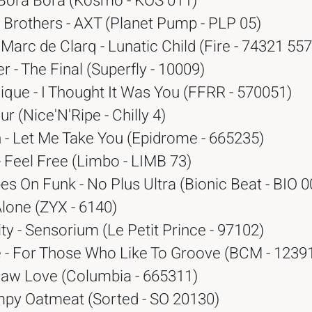
 Bora Bora (Kosmo - KOS 011)
Brothers - AXT (Planet Pump - PLP 05)
Marc de Clarq - Lunatic Child (Fire - 74321 55
er - The Final (Superfly - 10009)
que - I Thought It Was You (FFRR - 570051)
ur (Nice'N'Ripe - Chilly 4)
 - Let Me Take You (Epidrome - 665235)
- Feel Free (Limbo - LIMB 73)
s On Funk - No Plus Ultra (Bionic Beat - BIO 0
Alone (ZYX - 6140)
ty - Sensorium (Le Petit Prince - 97102)
 - For Those Who Like To Groove (BCM - 1239
 Raw Love (Columbia - 665311)
mpy Oatmeat (Sorted - SO 20130)