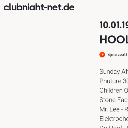
clubnight-net.de
10.01.
HOO
Sunday Af
Phuture 30
Children Of
Stone Fac
Mr. Lee - 
Elektroch