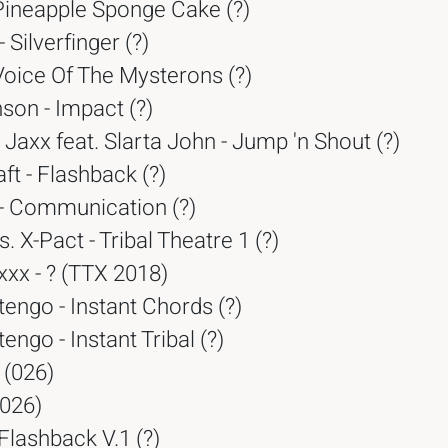
Pineapple Sponge Cake (?)
- Silverfinger (?)
Voice Of The Mysterons (?)
son - Impact (?)
axx feat. Slarta John - Jump 'n Shout (?)
t - Flashback (?)
 - Communication (?)
 X-Pact - Tribal Theatre 1 (?)
xxx - ? (TTX 2018)
engo - Instant Chords (?)
engo - Instant Tribal (?)
 (026)
 026)
lashback V.1 (?)