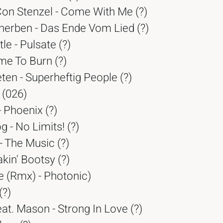
Con Stenzel - Come With Me (?)
herben - Das Ende Vom Lied (?)
le - Pulsate (?)
me To Burn (?)
en - Superheftig People (?)
 (026)
- Phoenix (?)
 - No Limits! (?)
 The Music (?)
akin' Bootsy (?)
e (Rmx) - Photonic)
(?)
at. Mason - Strong In Love (?)