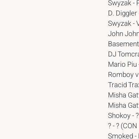
Swyzak - 
D. Diggler 
Swyzak - 
John John
Basement J
DJ Tomcraf
Mario Piu
Romboy vs.
Tracid Tra
Misha Gatt
Misha Gatt
Shokoy - ?
? - ? (CON
Smoked - F