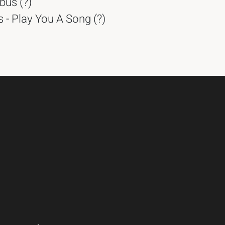
bus (?)
s - Play You A Song (?)