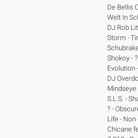
De Bellis 
Welt In Sc
DJ Rob Litt
Storm - Ti
Schubraket
Shokoy - ?
Evolution 
DJ Overdog
Mindseye -
S.L.S. - Sh
? - Obscur
Life - Non 
Chicane fe