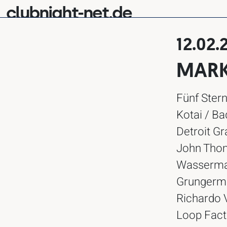
clubnight-net.de
12.02.
MARK
Fünf Stern
Kotai / Bad
Detroit Gr
John Thom
Wassermann
Grungerma
Richardo V
Loop Fact