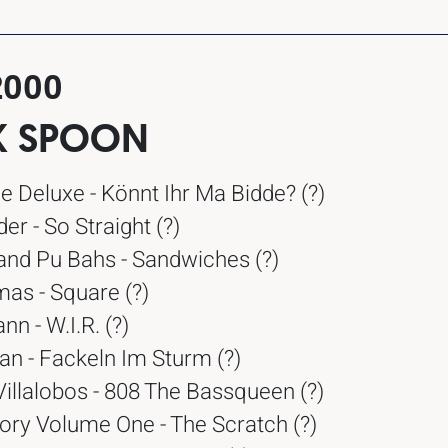
2000
 SPOON
e Deluxe - Könnt Ihr Ma Bidde? (?)
er - So Straight (?)
and Pu Bahs - Sandwiches (?)
as - Square (?)
 - W.I.R. (?)
n - Fackeln Im Sturm (?)
illalobos - 808 The Bassqueen (?)
ory Volume One - The Scratch (?)