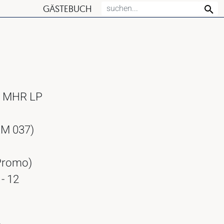
GÄSTEBUCH
 - MHR LP
RM 037)
 Promo)
- 12