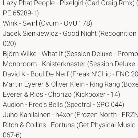
Lazy Phat People - Pixelgirl (Carl Craig Rmx) (
PE 65289-1)
Wink - Swirl (Ovum - OVU 178)
Jacek Sienkiewicz - Good Night (Recognition 
020)
Björn Wilke - What If (Session Deluxe - Promo
Monoroom - Knisterknaster (Session Deluxe 
David K - Boul De Nerf (Freak N'Chic - FNC 20
Martin Eyerer & Oliver Klein - Ring Rang (Boxe
Eyerer & Rios - Chorizo (Kickboxer - 14)
Audion - Fred's Bells (Spectral - SPC 044)
Juho Kahilainen - h4xor (Frozen North - FRZN
Ritch & Collins - Fortuna (Get Physical Music
067-6)