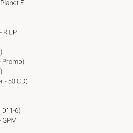
Planet E -
- R EP
)
- Promo)
)
r - 50 CD)
 011-6)
 - GPM