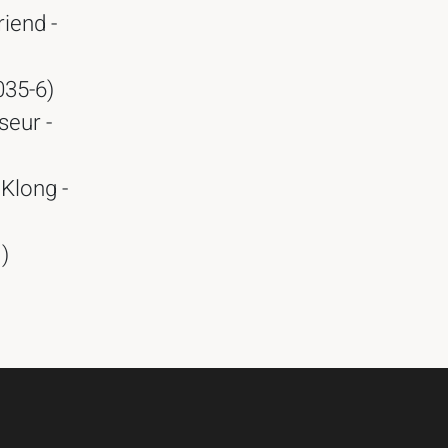
riend -
035-6)
seur -
Klong -
)