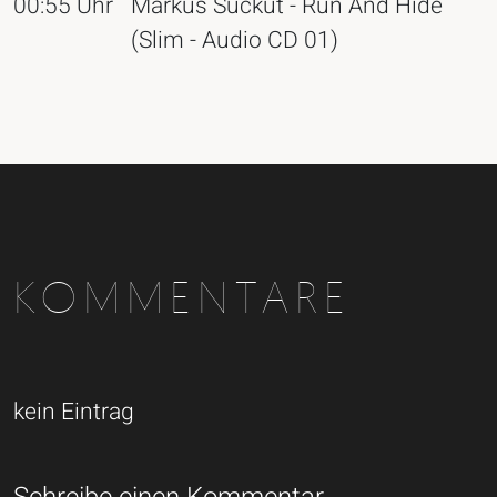
00:55 Uhr
Markus Suckut - Run And Hide
(Slim - Audio CD 01)
KOMMENTARE
kein Eintrag