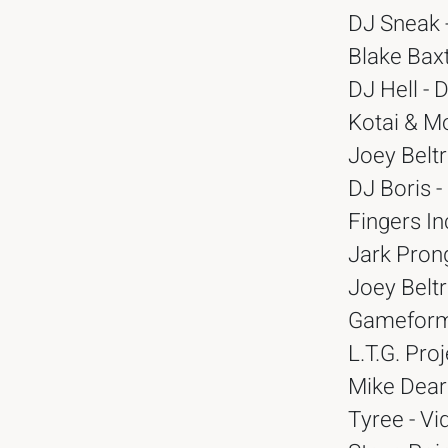
DJ Sneak -
Blake Baxt
DJ Hell - 
Kotai & Mo
Joey Belt
DJ Boris -
Fingers In
Jark Prong
Joey Beltr
Gameform 
L.T.G. Pro
Mike Dear
Tyree - Vi