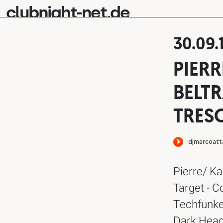
clubnight-net.de
30.09.
PIERR
BELT
TRES
Pierre/ Ka
Target - 
Techfunke
Dark Heads