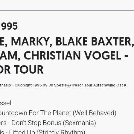
1995
E, MARKY, BLAKE BAXTER
RAM, CHRISTIAN VOGEL -
OR TOUR
ssel:
Countdown For The Planet (Well Behaved)
rs - Don’t Stop Bonus (Sexmania)
 - Lifted Up (Strictly Rhythm)