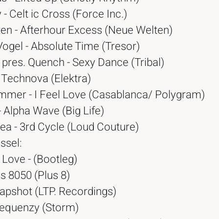
 - Celt ic Cross (Force Inc.)
en - Afterhour Excess (Neue Welten)
Vogel - Absolute Time (Tresor)
pres. Quench - Sexy Dance (Tribal)
 Technova (Elektra)
mer - I Feel Love (Casablanca/ Polygram)
 Alpha Wave (Big Life)
ea - 3rd Cycle (Loud Couture)
ssel:
l Love - (Bootleg)
s 8050 (Plus 8)
apshot (LTP. Recordings)
requenzy (Storm)