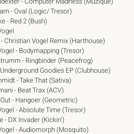
ndexter - Computer Madness (Muzique)
am - Oval (Logic/ Tresor)
e - Red 2 (Bush)
Vogel
r - Christian Vogel Remix (Harthouse)
 Vogel - Bodymapping (Tresor)
strumm - Ringbinder (Peacefrog)
 Underground Goodies EP (Clubhouse)
midt - Take That (Sativa)
mani - Beat Trax (ACV)
Out - Hangoer (Geometric)
Vogel - Absolute Time (Tresor)
 - DX Invader (Kickin’)
 Vogel - Audiomorph (Mosquito)