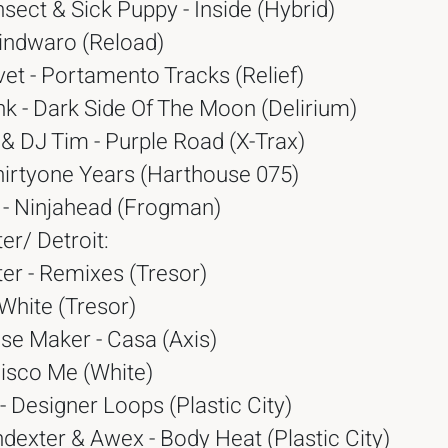
sect & Sick Puppy - Inside (Hybrid)
Mindwaro (Reload)
et - Portamento Tracks (Relief)
k - Dark Side Of The Moon (Delirium)
& DJ Tim - Purple Road (X-Trax)
hirtyone Years (Harthouse 075)
- Ninjahead (Frogman)
er/ Detroit:
er - Remixes (Tresor)
 White (Tresor)
se Maker - Casa (Axis)
Disco Me (White)
 - Designer Loops (Plastic City)
dexter & Awex - Body Heat (Plastic City)