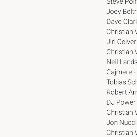
Steve Poi
Joey Beltr
Dave Clark
Christian 
Jiri Ceive
Christian
Neil Land
Cajmere -
Tobias Sch
Robert Ar
DJ Power 
Christian 
Jon Nuccle
Christian