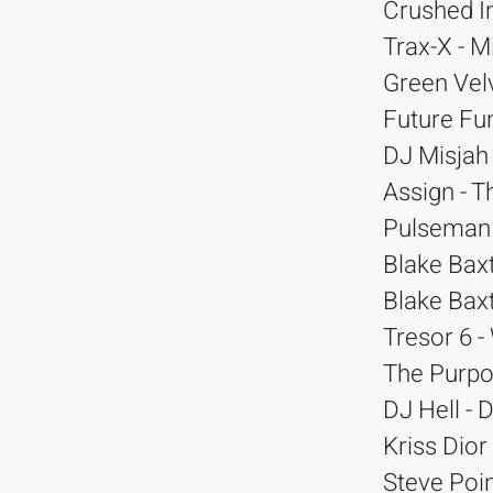
Crushed In
Trax-X - 
Green Velv
Future Fun
DJ Misjah 
Assign - T
Pulseman 
Blake Baxt
Blake Baxt
Tresor 6 -
The Purpo
DJ Hell - 
Kriss Dior
Steve Poin