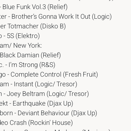
 Blue Funk Vol.3 (Relief)
er - Brother’s Gonna Work It Out (Logic)
Der Totmacher (Disko B)
 - 5S (Elektro)
ram/ New York:
 Black Damian (Relief)
c. - I’m Strong (R&S)
o - Complete Control (Fresh Fruit)
am - Instant (Logic/ Tresor)
- Joey Beltram (Logic/ Tresor)
jekt - Earthquake (Djax Up)
born - Deviant Behaviour (Djax Up)
deo Crash (Rockin’ House)