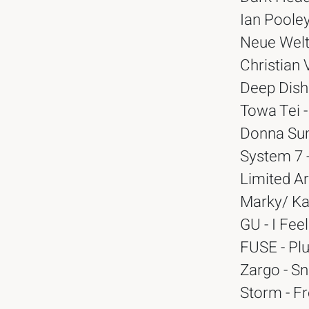
Ian Pooley
Neue Welt
Christian 
Deep Dish 
Towa Tei -
Donna Sum
System 7 -
Limited Ar
Marky/ Ka
GU - I Fee
FUSE - Plu
Zargo - Sn
Storm - F