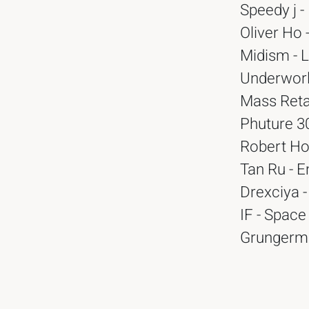
Speedy j -
Oliver Ho 
Midism - 
Underworl
Mass Retai
Phuture 3
Robert Hoo
Tan Ru - E
Drexciya 
IF - Space
Grungerma