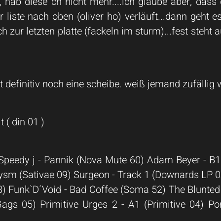
 hab diese cn nicht mehr....ich glaube aber, dass
r liste nach oben (oliver ho) verläuft...dann geht 
 zur letzten platte (fackeln im sturm)...fest steht 
definitiv noch eine scheibe. weiß jemand zufällig w
 ( din 01 )
) Speedy j - Pannik (Nova Mute 60) Adam Beyer - B
sm (Sativae 09) Surgeon - Track 1 (Downards LP 03)
 08) Funk`D´Void - Bad Coffee (Soma 52) The Blunt
gs 05) Primitive Urges 2 - A1 (Primitive 04) Port