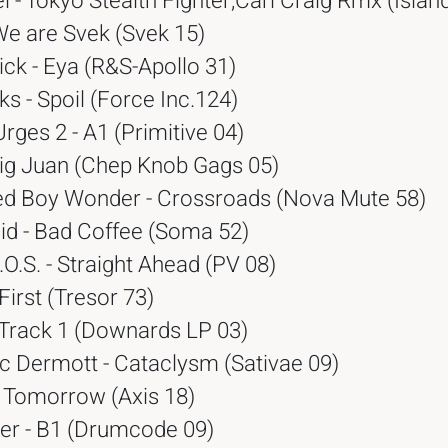
 - Tokyo Stealth Fighter,Carl Craig Rmx (Islan
We are Svek (Svek 15)
ick - Eya (R&S-Apollo 31)
ks - Spoil (Force Inc.124)
Urges 2 - A1 (Primitive 04)
Big Juan (Chep Knob Gags 05)
ed Boy Wonder - Crossroads (Nova Mute 58)
id - Bad Coffee (Soma 52)
.O.S. - Straight Ahead (PV 08)
First (Tresor 73)
 Track 1 (Downards LP 03)
 Dermott - Cataclysm (Sativae 09)
 - Tomorrow (Axis 18)
r - B1 (Drumcode 09)