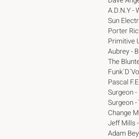
Dave Angel
A.D.N.Y - 
Sun Electr
Porter Ric
Primitive 
Aubrey - 
The Blunt
Funk`D´Vo
Pascal F.E
Surgeon - 
Surgeon -
Change Mc
Jeff Mills
Adam Beye