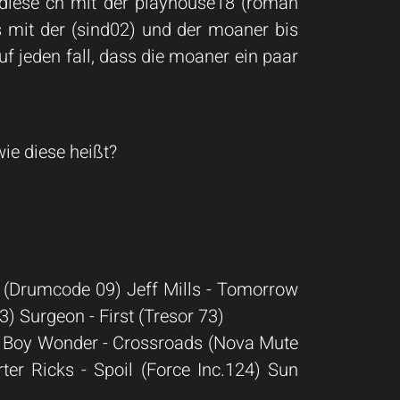
 diese cn mit der playhouse18 (roman
es mit der (sind02) und der moaner bis
auf jeden fall, dass die moaner ein paar
ie diese heißt?
1 (Drumcode 09) Jeff Mills - Tomorrow
 Surgeon - First (Tresor 73)
ed Boy Wonder - Crossroads (Nova Mute
er Ricks - Spoil (Force Inc.124) Sun