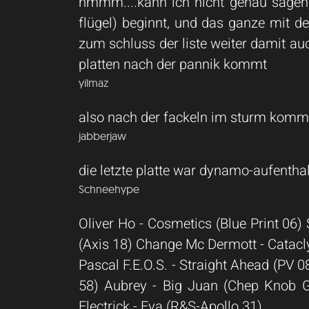
hmmm....kann ich nicht genau sagen,
flügel) beginnt, und das ganze mit de
zum schluss der liste weiter damit auch
platten nach der pannik kommt
yilmaz
also nach der fackeln im sturm kommt 
jabberjaw
die letzte platte war dynamo-aufenthalt
Schneehype
Oliver Ho - Cosmetics (Blue Print 06
(Axis 18) Change Mc Dermott - Catacly
Pascal F.E.O.S. - Straight Ahead (PV
58) Aubrey - Big Juan (Chep Knob Ga
Electrick - Eya (R&S-Apollo 31)