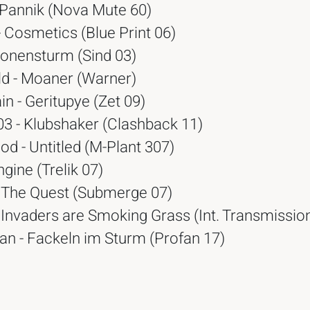
 Pannik (Nova Mute 60)
- Cosmetics (Blue Print 06)
Lonensturm (Sind 03)
d - Moaner (Warner)
n - Geritupye (Zet 09)
03 - Klubshaker (Clashback 11)
d - Untitled (M-Plant 307)
ngine (Trelik 07)
- The Quest (Submerge 07)
 Invaders are Smoking Grass (Int. Transmissio
n - Fackeln im Sturm (Profan 17)