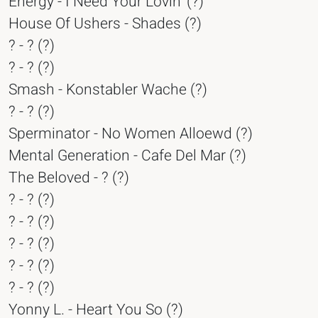
Energy - I Need Your Lovin' (?)
House Of Ushers - Shades (?)
? - ? (?)
? - ? (?)
Smash - Konstabler Wache (?)
? - ? (?)
Sperminator - No Women Alloewd (?)
Mental Generation - Cafe Del Mar (?)
The Beloved - ? (?)
? - ? (?)
? - ? (?)
? - ? (?)
? - ? (?)
? - ? (?)
Yonny L. - Heart You So (?)