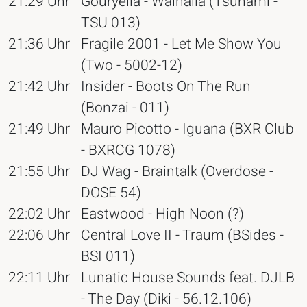
21:29 Uhr
Gouryella - Walhalla (Tsunami -
TSU 013)
21:36 Uhr
Fragile 2001 - Let Me Show You
(Two - 5002-12)
21:42 Uhr
Insider - Boots On The Run
(Bonzai - 011)
21:49 Uhr
Mauro Picotto - Iguana (BXR Club
- BXRCG 1078)
21:55 Uhr
DJ Wag - Braintalk (Overdose -
DOSE 54)
22:02 Uhr
Eastwood - High Noon (?)
22:06 Uhr
Central Love II - Traum (BSides -
BSI 011)
22:11 Uhr
Lunatic House Sounds feat. DJLB
- The Day (Diki - 56.12.106)