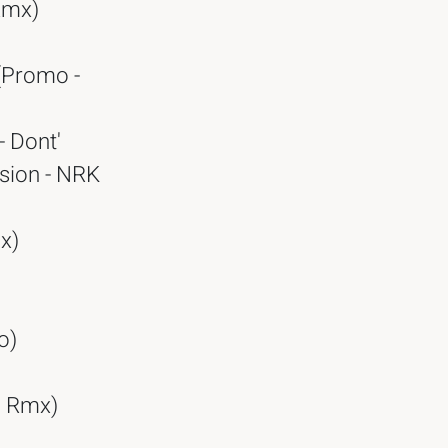
Rmx)
(Promo -
- Dont'
sion - NRK
x)
o)
o Rmx)