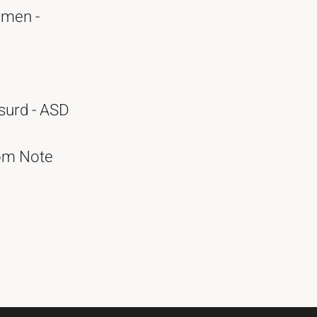
emen -
bsurd - ASD
som Note